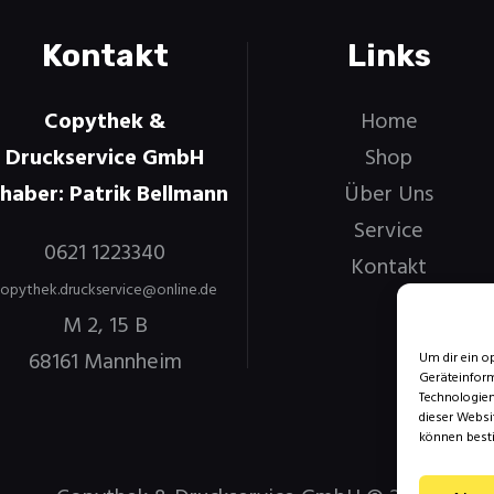
Kontakt
Links
Copythek &
Home
Druckservice GmbH
Shop
nhaber: Patrik Bellmann
Über Uns
Service
0621 1223340
Kontakt
opythek.druckservice@online.de
M 2, 15 B
68161 Mannheim
Um dir ein o
Geräteinform
Technologien
dieser Websi
können best