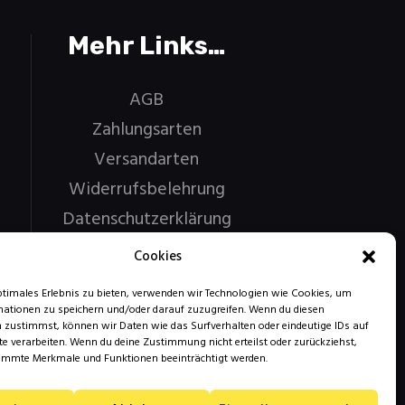
Mehr Links…
AGB
Zahlungsarten
Versandarten
Widerrufsbelehrung
Datenschutzerklärung
Impressum
Cookies
ptimales Erlebnis zu bieten, verwenden wir Technologien wie Cookies, um
ationen zu speichern und/oder darauf zuzugreifen. Wenn du diesen
 zustimmst, können wir Daten wie das Surfverhalten oder eindeutige IDs auf
te verarbeiten. Wenn du deine Zustimmung nicht erteilst oder zurückziehst,
immte Merkmale und Funktionen beeinträchtigt werden.