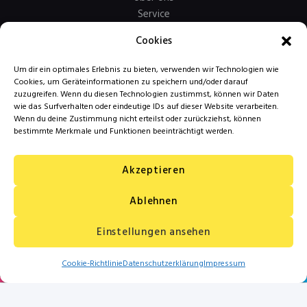
Service
Kontakt
Cookies
Um dir ein optimales Erlebnis zu bieten, verwenden wir Technologien wie
Mehr Links…
Cookies, um Geräteinformationen zu speichern und/oder darauf
zuzugreifen. Wenn du diesen Technologien zustimmst, können wir Daten
AGB
wie das Surfverhalten oder eindeutige IDs auf dieser Website verarbeiten.
Wenn du deine Zustimmung nicht erteilst oder zurückziehst, können
Zahlungsarten
bestimmte Merkmale und Funktionen beeinträchtigt werden.
Versandarten
Widerrufsbelehrung
Akzeptieren
Datenschutzerklärung
Impressum
Ablehnen
Einstellungen ansehen
Copythek & Druckservice GmbH © 2026.
Cookie-Richtlinie
Datenschutzerklärung
Impressum