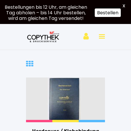
X
Bestellungen bis 12 Uhr, am gleichen
Tag abholen – bis 14 Uhr bestellen,
Bestellen
wird am gleichen Tag versendet!
Hardcover
Softcover
Großformat
e
Druck
Mein
Account