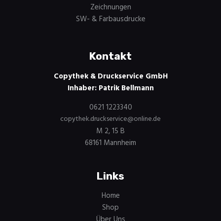
Zeichnungen
SW- & Farbausdrucke
Kontakt
Copythek & Druckservice GmbH
Inhaber: Patrik Bellmann
0621 1223340
copythek.druckservice@online.de
M 2, 15 B
68161 Mannheim
Links
Home
Shop
Über Uns