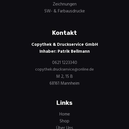
Zeichnungen
SW- & Farbausdrucke
Kontakt
Copythek & Druckservice GmbH
Inhaber: Patrik Bellmann
0621 1223340
copythek.druckservice@online.de
M 2, 15 B
68161 Mannheim
Links
Home
Shop
Über Uns