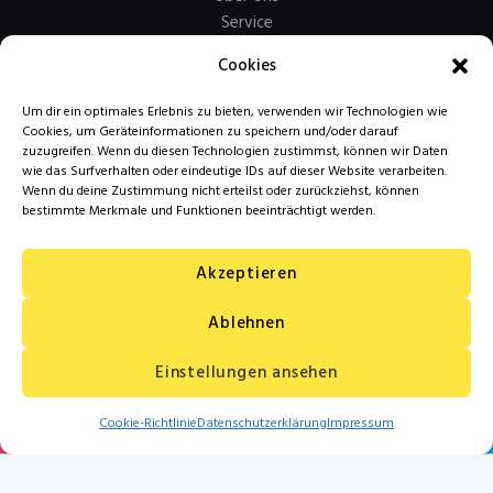
Service
Kontakt
Cookies
Um dir ein optimales Erlebnis zu bieten, verwenden wir Technologien wie
Mehr Links…
Cookies, um Geräteinformationen zu speichern und/oder darauf
zuzugreifen. Wenn du diesen Technologien zustimmst, können wir Daten
AGB
wie das Surfverhalten oder eindeutige IDs auf dieser Website verarbeiten.
Wenn du deine Zustimmung nicht erteilst oder zurückziehst, können
Zahlungsarten
bestimmte Merkmale und Funktionen beeinträchtigt werden.
Versandarten
Widerrufsbelehrung
Akzeptieren
Datenschutzerklärung
Impressum
Ablehnen
Einstellungen ansehen
Copythek & Druckservice GmbH © 2026.
Cookie-Richtlinie
Datenschutzerklärung
Impressum