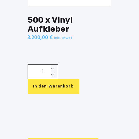
500 x Vinyl
Aufkleber
3.200,00
€
inkl. MwsT
500
x
Vinyl
In den Warenkorb
Aufkleber
Menge