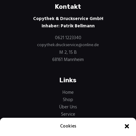
Kontakt
Copythek & Druckservice GmbH
Inhaber: Patrik Bellmann
0621 1223340
copythek.druckservice@online.de
M 2, 15 B
68161 Mannheim
Links
Home
Shop
Über Uns
Service
Kontakt
Cookies