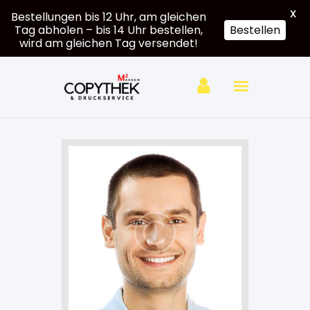
X
Bestellungen bis 12 Uhr, am gleichen
Tag abholen – bis 14 Uhr bestellen,
Bestellen
wird am gleichen Tag versendet!
Hardcover
Softcover
Großformat
e
Druck
Mein
Account