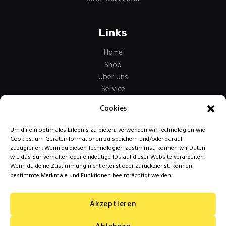
Links
Home
Shop
Über Uns
Service
Kontakt
Cookies
Um dir ein optimales Erlebnis zu bieten, verwenden wir Technologien wie
Mehr Links…
Cookies, um Geräteinformationen zu speichern und/oder darauf
zuzugreifen. Wenn du diesen Technologien zustimmst, können wir Daten
AGB
wie das Surfverhalten oder eindeutige IDs auf dieser Website verarbeiten.
Wenn du deine Zustimmung nicht erteilst oder zurückziehst, können
Zahlungsarten
bestimmte Merkmale und Funktionen beeinträchtigt werden.
Versandarten
Widerrufsbelehrung
Datenschutzerklärung
Akzeptieren
Impressum