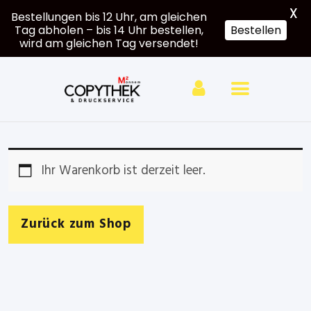
X
Bestellungen bis 12 Uhr, am gleichen
Tag abholen – bis 14 Uhr bestellen,
Bestellen
wird am gleichen Tag versendet!
Hardcover
Softcover
Großformat
Ihr Warenkorb ist derzeit leer.
e
Druck
Zurück zum Shop
Mein
Account