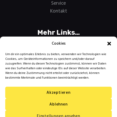
Service
Kontakt
Mehr Links…
AGB
Cookies
Zahlungsarten
Um dir ein optimales Erlebnis zu bieten, verwenden wir Technologien wie
Versandarten
Cookies, um Geräteinformationen zu speichern und/oder darauf
zuzugreifen. Wenn du diesen Technologien zustimmst, können wir Daten
Widerrufsbelehrung
wie das Surfverhalten oder eindeutige IDs auf dieser Website verarbeiten.
Wenn du deine Zustimmung nicht erteilst oder zurückziehst, können
Datenschutzerklärung
bestimmte Merkmale und Funktionen beeinträchtigt werden.
Impressum
Akzeptieren
Ablehnen
Copythek & Druckservice GmbH
© 2026.
Einstellungen ansehen